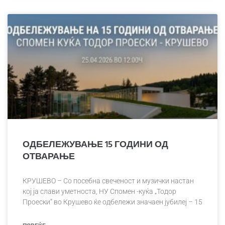
ОДБЕЛЕЖУВАЊЕ 15 ГОДИНИ ОД
ОТВАРАЊЕ
КРУШЕВО – Со посебна свеченост и музички настан
кој ја слави уметноста, НУ Спомен -куќа „Тодор
Проески“ во Крушево ќе одбележи значаен јубилеј – 15