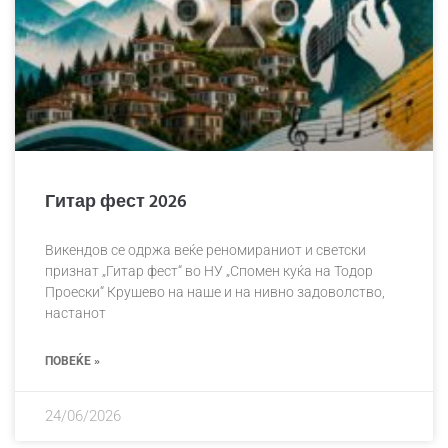
Гитар фест 2026
Викендов се одржа веќе реномираниот и светски
признат „Гитар фест“ во НУ „Спомен куќа на Тодор
Проески“ Крушево на наше и на нивно задоволство,
настанот
ПОВЕЌЕ »
24/06/2026