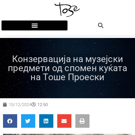
Конзервација на музејски
предмети од спомен куќата
на Тоше Проески
10/12/2024
12:50