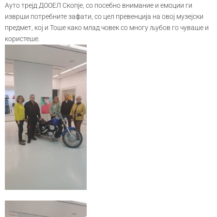
Ауто трејд ДООЕЛ Скопје, со посебно внимание и емоции ги
изврши потребните зафати, со цел превенција на овој музејски
предмет, кој и Тоше како млад човек со многу љубов го чуваше и
користеше.