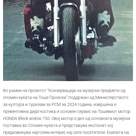
Во рамки на проектот “Конзервација на музејски предмети од
спомен куќата на Тоше Проески” поддржан од Министерството
за култура и туризам за РСМ за 2024 година, извршена е
превентивна дијагностика и основен сервис на Тошевиот мотор
HONDA Bleck widow 750. Овој мотор е дел од основната музејска
поставка во Спомен куќата и представува експонат кој
предизвикува најголем интерес кај сите посетители. Екипата на