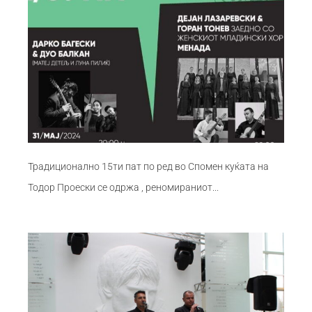
Традиционално 15ти пат по ред во Спомен куќата на
Тодор Проески се одржа , реномираниот...