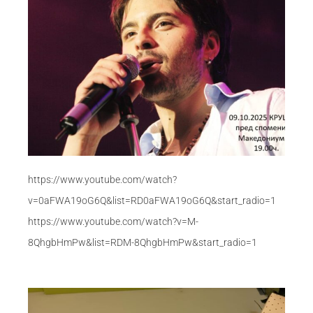
https://www.youtube.com/watch?
v=0aFWA19oG6Q&list=RD0aFWA19oG6Q&start_radio=1
https://www.youtube.com/watch?v=M-
8QhgbHmPw&list=RDM-8QhgbHmPw&start_radio=1