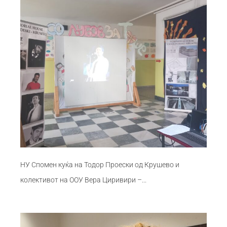
НУ Спомен куќа на Тодор Проески од Крушево и
колективот на ООУ Вера Циривири –...