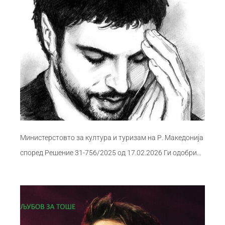
Министерстовто за култура и туризам на Р. Македонија
според Решение 31-756/2025 од 17.02.2026 Ги одобри...