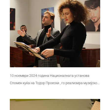
10 ноември 2024 година Националната установа
Спомен куќа на Тодор Проески , го реализира музејско...