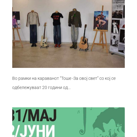
Во рамки на караванот “Тоше -За овој свет” со кој се
одбележуваат 20 години од...